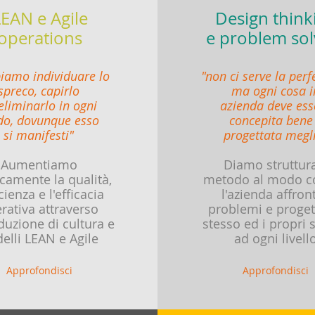
EAN e Agile
Design think
operations
e problem sol
iamo individuare lo
"non ci serve la perf
spreco, capirlo
ma ogni cosa i
eliminarlo in ogni
azienda
deve ess
o, dovunque esso
concepita bene
si manifesti"
progettata megl
Aumentiamo
Diamo struttur
icamente la qualità,
metodo al modo c
icienza e l'efficacia
l'azienda affront
rativa attraverso
problemi e proget
oduzione di cultura e
stesso ed i propri s
elli LEAN e Agile
ad ogni livell
Approfondisci
Approfondisci