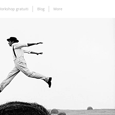
orkshop gratuiti
Blog
More