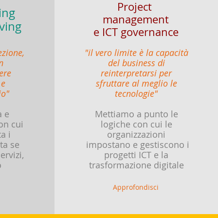
Project
ing
management
ving
e ICT governance
ezione,
"il vero limite è la capacità
n
del business di
ere
reinterpretarsi per
 e
sfruttare al meglio le
io"
tecnologie"
a e
Mettiamo a punto le
on cui
logiche con cui le
a i
organizzazioni
ta se
impostano e gestiscono i
ervizi,
progetti ICT e la
o
trasformazione digitale
Approfondisci