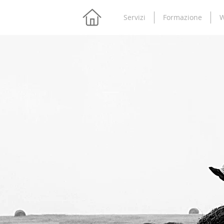
Servizi
Formazione
W
venzionali
ienze consolidate ma
li schemi