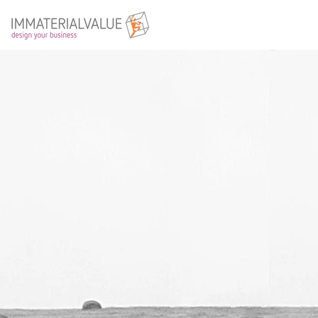
Non con
Perchè ci basiamo su esper
sappiamo pensare fuori dag