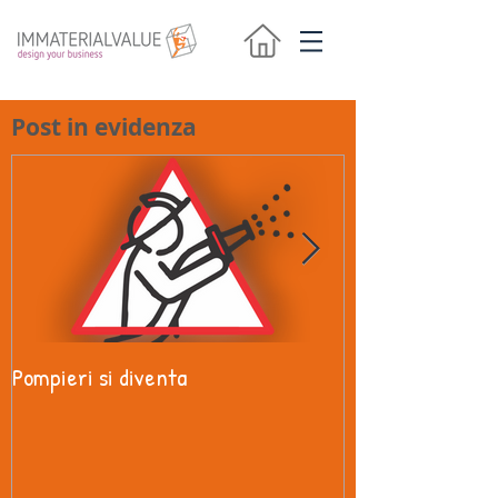
Post in evidenza
Pompieri si diventa
Una disciplina pe