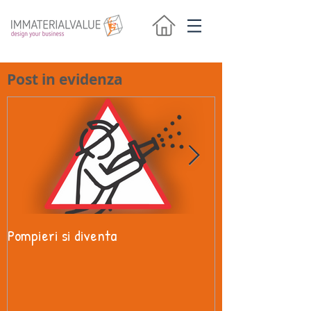
Post in evidenza
Pompieri si diventa
Una disciplina pe